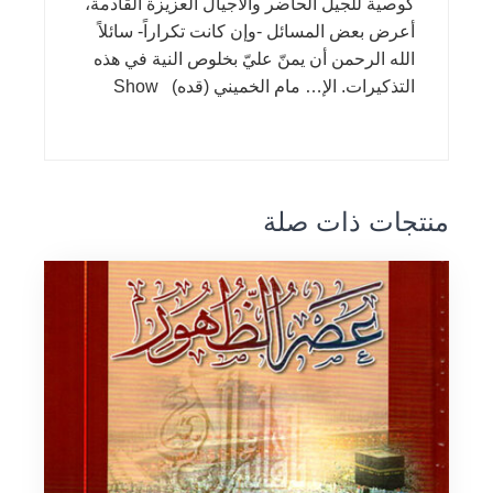
كوصية للجيل الحاضر والأجيال العزيزة القادمة،
أعرض بعض المسائل -وإن كانت تكراراً- سائلاً
الله الرحمن أن يمنّ عليّ بخلوص النية في هذه
التذكيرات. الإ… مام الخميني (قده) Show
منتجات ذات صلة