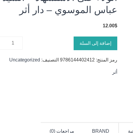
عباس الموسوي – دار أثر
12.00
$
كمية الولاء
إضافة إلى السلة
حتى
الاستشهاد
رمز المنتج:
9786144402412
التصنيف:
Uncategorized
- السيد
عباس
أثر
الموسوي -
دار أثر
ية
BRAND
مراجعات (0)