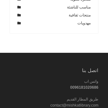
مناسب للناشئة
منتجات ثقافية
مهدويات
اتصل بنا
واتس اب
0096181020686
طريق المطار القديم
contact@mishkatlibrary.com