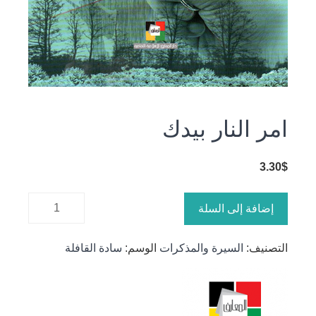
امر النار بيدك
3.30
$
كمية امر
إضافة إلى السلة
النار بيدك
التصنيف:
السيرة والمذكرات
الوسم:
سادة القافلة