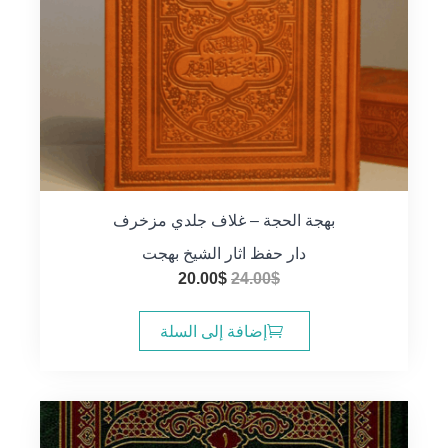
بهجة الحجة – غلاف جلدي مزخرف
دار حفظ اثار الشيخ بهجت
السعر
السعر
20.00
$
24.00
$
الأصلي
الحالي
هو:
هو:
إضافة إلى السلة
20.00$.
24.00$.