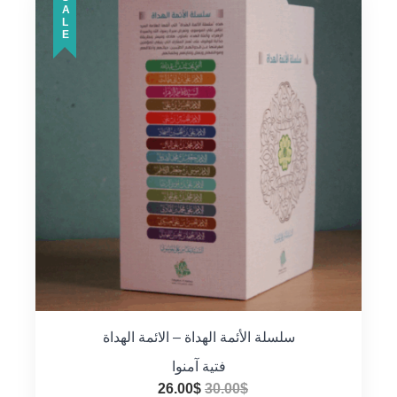
SALE
سلسلة الأئمة الهداة – الائمة الهداة
فتية آمنوا
السعر
السعر
26.00
$
30.00
$