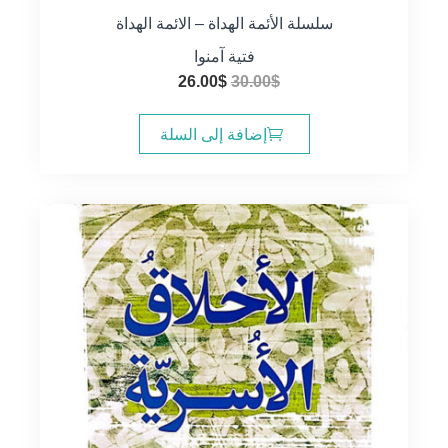
سلسلة الأئمة الهداة – الائمة الهداة
فتية آمنوا
السعر
السعر
26.00
$
30.00
$
الأصلي
الحالي
هو:
هو:
إضافة إلى السلة
26.00$.
30.00$.