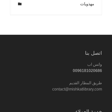
مهدويات
اتصل بنا
واتس اب
0096181020686
طريق المطار القديم
contact@mishkatlibrary.com
خدمة العملاء