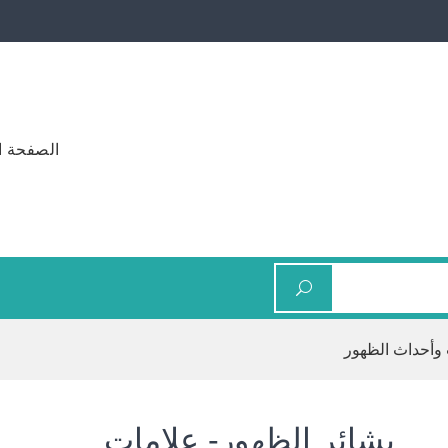
الصفحة ا
 وأحداث الظهور
بشائر الظهور- علامات