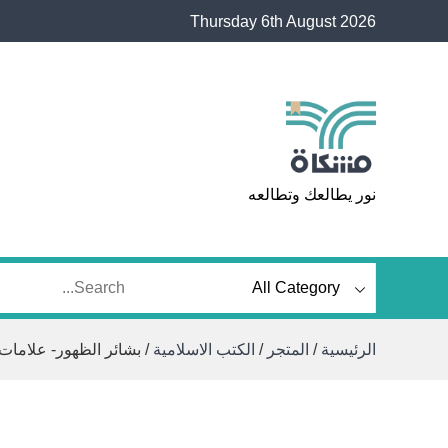
Ski
Thursday 6th August 2026
t
conten
مشكاة
نور يطالعك وتطالعه
الرئيسية
/
المتجر
/
الكتب الاسلامية
/ بشائر الظهور- علامات