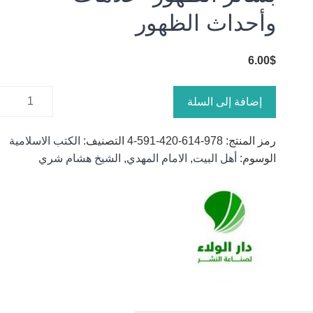
وأحداث الظهور
6.00
$
كمية
إضافة إلى السلة
بشائر
الظهور-
رمز المنتج:
978-614-420-591-4
التصنيف:
الكتب الاسلامية
علامات
الوسوم:
أهل البيت
,
الامام المهدي
,
الشيخ هشام شري
وأحداث
الظهور