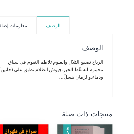
الوصف
معلومات إضاف
الوصف
الرياح تصفع التلال والغيوم تلاطم الغيوم في سباق
محموم لتسقّط الخبر.جيوش الظلام تطبق على (حانين)، 
ودماء.والزمان ينسلّ…
منتجات ذات صلة