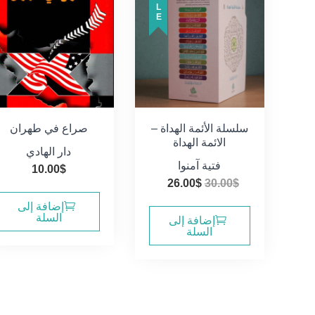
SALE
سلسلة الأئمة الهداة –
صراع في طهران
الائمة الهداة
دار الهادي
فتية آمنوا
10.00
$
السعر
السعر
26.00
$
30.00
$
الأصلي
الحالي
إضافة إلى
هو:
هو:
السلة
إضافة إلى
السلة
26.00$.
30.00$.