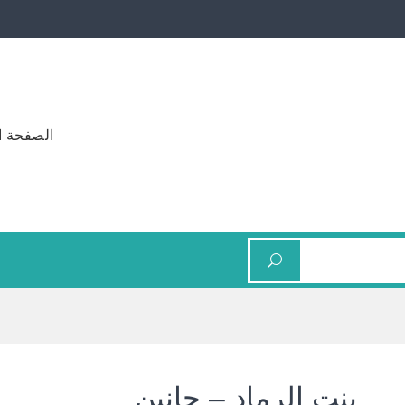
الصفحة ا
بنت الرماد – حانين