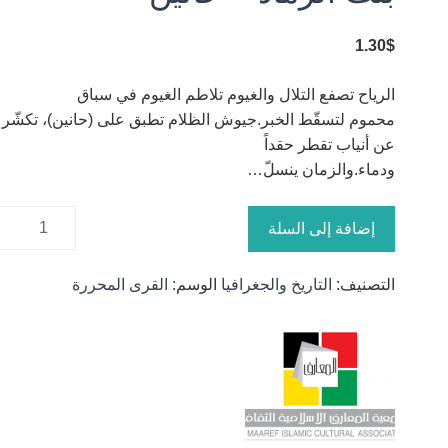
1.30
$
الرياح تصفع التلال والغيوم تلاطم الغيوم في سباق
محموم لتسقّط الخبر.جيوش الظلام تطبق على (حانين)، تكشّر
عن أنياب تقطر حقداً
ودماء.والزمان ينسلّ…
كمية بنت
إضافة إلى السلة
الرماد -
حانين
التصنيف:
التاريخ والجغرافيا
الوسم:
القرى المحررة