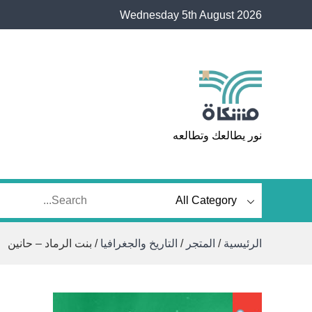
Ski
Wednesday 5th August 2026
t
conten
مشكاة
نور يطالعك وتطالعه
الرئيسية
/
المتجر
/
التاريخ والجغرافيا
/ بنت الرماد – حانين