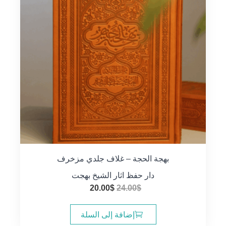
بهجة الحجة – غلاف جلدي مزخرف
دار حفظ اثار الشيخ بهجت
السعر
السعر
20.00
$
24.00
$
الأصلي
الحالي
هو:
هو:
إضافة إلى السلة
20.00$.
24.00$.