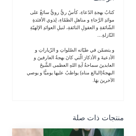
كتابُ بهجةِ الدّعاءِ، كأسٌ ريٌّ رويٌّ سائغٌ على
موائدِ الرَّجاءِ و مناهلِ الظمّاءِ، لِذوي الأفئدةِ
الشّائقةِ و العقولِ التائقةِ، لنيلِ العوائدِ الإلهيّةِ
النّازلةِ…
و يتضمّن في طيّاته الصّلواتِ و الزّياراتِ و
الأدعيةَ و الأذكارَ الّتي كانَ بهجةُ العارفينَ و
العابدينَ سماحةُ آيةِ اللهِ العظمى الشَّيخَ
البهجةُ(البالغ مناه) يواظبُ عليها يوميًّا و يوصي
الآخرينَ بهَا.
منتجات ذات صلة