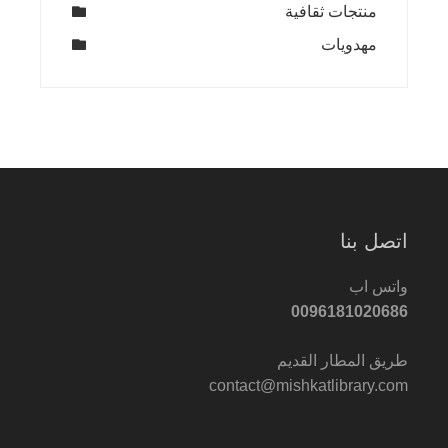
منتجات ثقافية
مهدويات
اتصل بنا
واتس اب
0096181020686
طريق المطار القديم
contact@mishkatlibrary.com