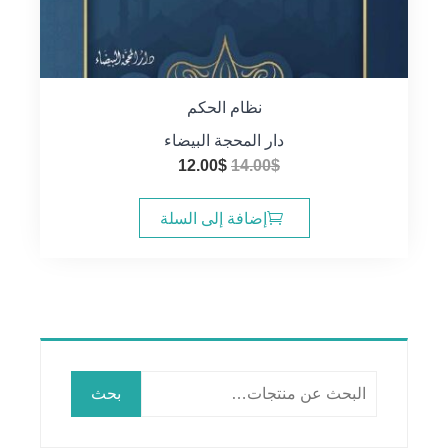
نظام الحكم
دار المحجة البيضاء
السعر
السعر
12.00
$
14.00
$
الأصلي
الحالي
هو:
هو:
إضافة إلى السلة
12.00$.
14.00$.
البحث
بحث
عن: