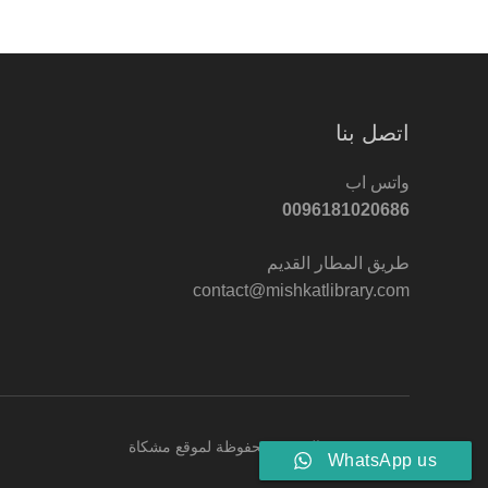
اتصل بنا
واتس اب
0096181020686
طريق المطار القديم
contact@mishkatlibrary.com
© 2022 جميع الحقوق محفوظة لموقع مشكاة
WhatsApp us