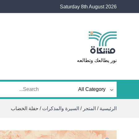
Ski
Saturday 8th August 2026
t
conten
مشكاة
نور يطالعك وتطالعه
الرئيسية
/
المتجر
/
السيرة والمذكرات
/ حفلة الخضاب