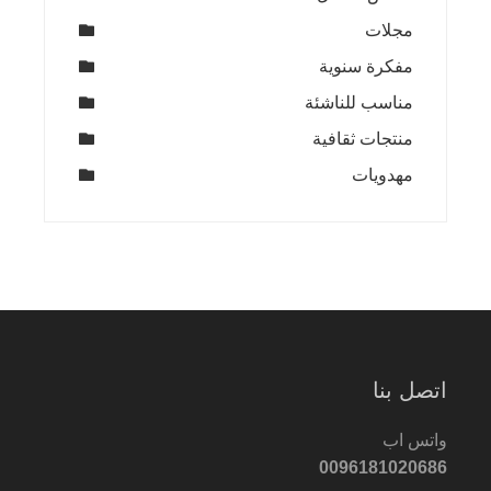
مجلات
مفكرة سنوية
مناسب للناشئة
منتجات ثقافية
مهدويات
اتصل بنا
واتس اب
0096181020686