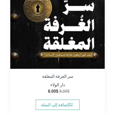
سر الغرفة المغلقة
دار الولاء
السعر
السعر
6.00
$
8.00
$
الأصلي
الحالي
هو:
هو:
إضافة إلى السلة
6.00$.
8.00$.