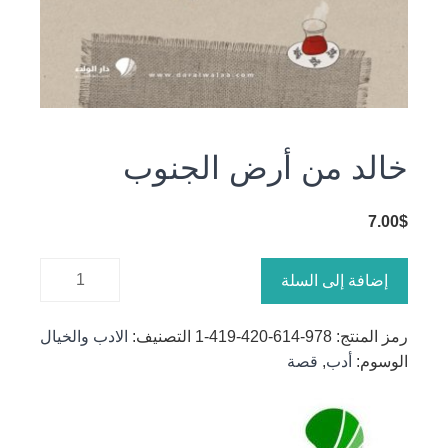
خالد من أرض الجنوب
7.00
$
كمية خالد
إضافة إلى السلة
من أرض
الجنوب
رمز المنتج:
978-614-420-419-1
التصنيف:
الادب والخيال
الوسوم:
أدب
,
قصة