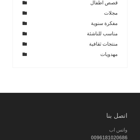
قصص اطفال
مجلات
مفكرة سنوية
مناسب للناشئة
منتجات ثقافية
مهدويات
اتصل بنا
واتس اب
0096181020686