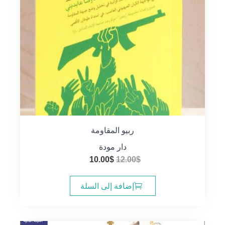
ربيو المقاومة
دار مودة
السعر
السعر
10.00
$
12.00
$
الأصلي
الحالي
هو:
هو:
إضافة إلى السلة
10.00$.
12.00$.