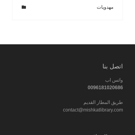
مهدويات
اتصل بنا
واتس اب
0096181020686
طريق المطار القديم
contact@mishkatlibrary.com