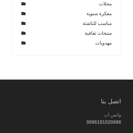
مجلات
مفكرة سنوية
مناسب للناشئة
منتجات ثقافية
مهدويات
اتصل بنا
واتس اب
0096181020686