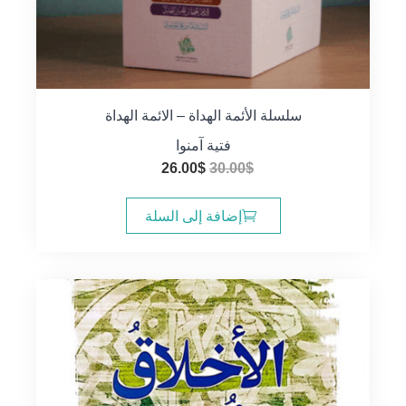
سلسلة الأئمة الهداة – الائمة الهداة
فتية آمنوا
السعر
السعر
26.00
$
30.00
$
الأصلي
الحالي
هو:
هو:
إضافة إلى السلة
26.00$.
30.00$.