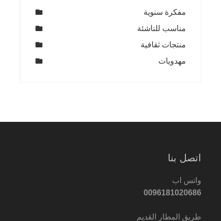
مفكرة سنوية
مناسب للناشئة
منتجات ثقافية
مهدويات
اتصل بنا
واتس اب
0096181020686
طريق المطار القديم