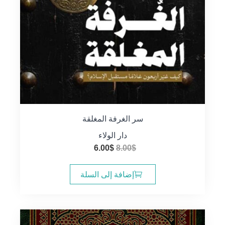
سر الغرفة المغلقة
دار الولاء
السعر
السعر
6.00
$
8.00
$
الأصلي
الحالي
هو:
هو:
إضافة إلى السلة
6.00$.
8.00$.