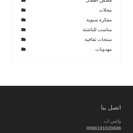
قصص اطفال
مجلات
مفكرة سنوية
مناسب للناشئة
منتجات ثقافية
مهدويات
اتصل بنا
واتس اب
0096181020686