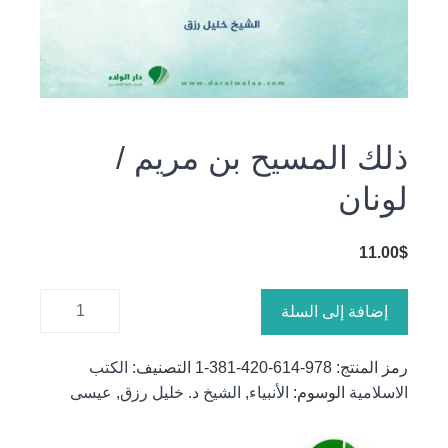
ذلك المسيح بن مريم /
لونان
11.00
$
كمية ذلك
إضافة إلى السلة
المسيح بن
مريم /
رمز المنتج:
978-614-420-381-1
التصنيف:
الكتب
لونان
الاسلامية
الوسوم:
الأنبياء
,
الشيخ د. خليل رزق
,
عيسى