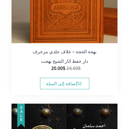
بهجة الحجة – غلاف جلدي مزخرف
دار حفظ اثار الشيخ بهجت
السعر
السعر
20.00
$
24.00
$
الأصلي
الحالي
هو:
هو:
إضافة إلى السلة
20.00$.
24.00$.
SALE