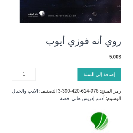
روي أنه فوزي أيوب
5.00
$
كمية روي
إضافة إلى السلة
أنه فوزي
أيوب
رمز المنتج:
978-614-420-390-3
التصنيف:
الادب والخيال
الوسوم:
أدب
,
إدريس هاني
,
قصة