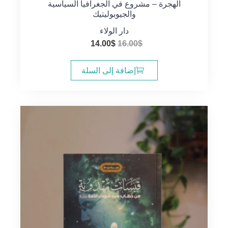
الهجرة – مشروع في الجغرافيا السياسية
والجيوبوليتيك
دار الولاء
السعر
السعر
14.00
$
16.00
$
الأصلي
الحالي
هو:
هو:
إضافة إلى السلة
14.00$.
16.00$.