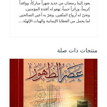
يعود إلينا رمضان من جديد شهراً مباركاً، ووافداً
كريماً، وزائراً حبيباً، تهفو له أفئدة المؤمنين،
وتحنّ له أرواح المتّقين، وتقرّ به أعين الصالحين
لما يحمل من العطايا الإيمانية والهبات الإلهيّة….
منتجات ذات صلة