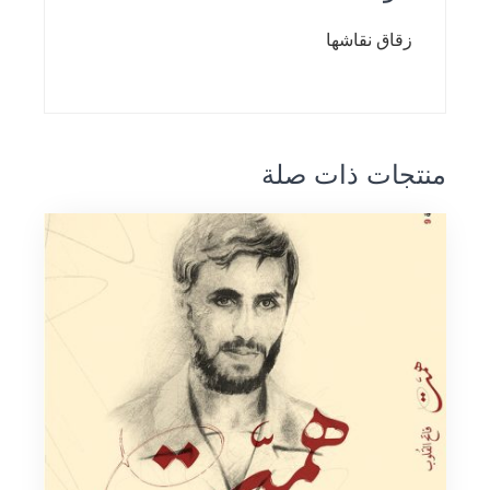
زقاق نقاشها
منتجات ذات صلة