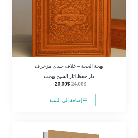
بهجة الحجة – غلاف جلدي مزخرف
دار حفظ اثار الشيخ بهجت
السعر
السعر
20.00
$
24.00
$
الأصلي
الحالي
هو:
هو:
إضافة إلى السلة
20.00$.
24.00$.