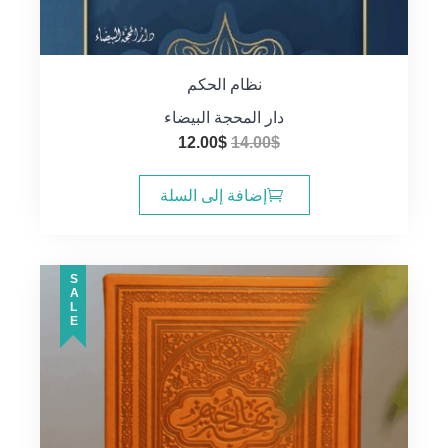
نظام الحكم
دار المحجة البيضاء
السعر
السعر
12.00
$
14.00
$
الأصلي
الحالي
هو:
هو:
إضافة إلى السلة
12.00$.
14.00$.
SALE