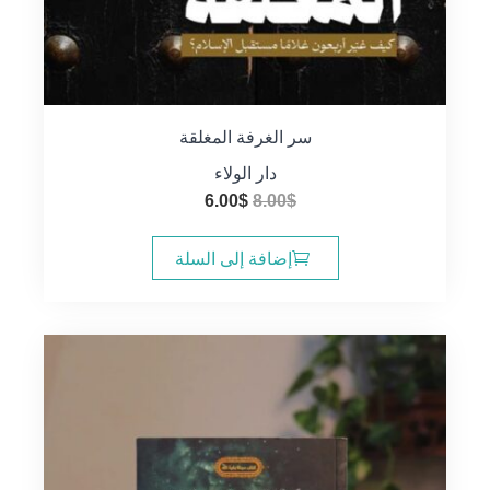
سر الغرفة المغلقة
دار الولاء
السعر
السعر
6.00
$
8.00
$
الأصلي
الحالي
هو:
هو:
إضافة إلى السلة
6.00$.
8.00$.