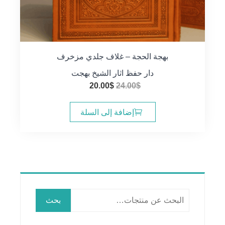
بهجة الحجة – غلاف جلدي مزخرف
دار حفظ اثار الشيخ بهجت
السعر
السعر
20.00
$
24.00
$
الأصلي
الحالي
هو:
هو:
إضافة إلى السلة
20.00$.
24.00$.
البحث
بحث
عن: