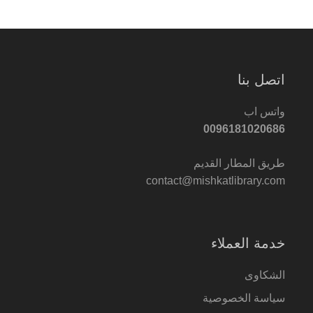
اتصل بنا
واتس اب
0096181020686
طريق المطار القديم
contact@mishkatlibrary.com
خدمة العملاء
الشكاوى
سياسة الخصوصية