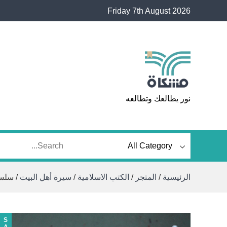
Ski
Friday 7th August 2026
t
conten
مشكاة
نور يطالعك وتطالعه
الرئيسية
/
المتجر
/
الكتب الاسلامية
/
سيرة أهل البيت
/ سلسلة