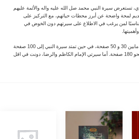
تستعرض سيرة النبي محمد صل الله عليه واله والأئمة عليهم
يم لمحة واضحة عن أبرز محطات حياتهم، مع التركيز على
 مناسبًا لمن يرغب في الاطلاع على سيرتهم دون الخوض في
هميتها.
تتنوع أحجام الكتب في السلسلة، حيث تتراوح معظمها مابين 30 و 50 صفحة، في حين تمتد سيرة النبي إلى 100 صفحة
تقريبًا، وتعد سيرة الامام علي هي الاوسع، إذ تصل إلى نحو 180 صفحة. أما سيرتي الإمام الكاظم والرضا، دونت في اقل