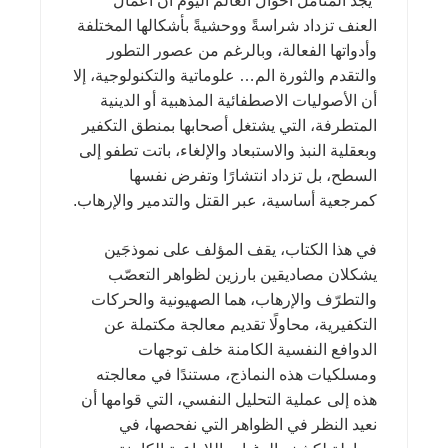
“يجد المتأمل أحوال العالم اليوم أن أعمال
العنف تزداد شراسةً ووحشيةً بأشكالها المختلفة
وأدواتها الفعالة، وبالرغم من عصور التطور
والتقدم والثورة الم… علوماتية والتكنولوجية، إلا
أن الأصوليات الاصطفائية المذهبية أو الدينية
المتطرفة، التي يشتغل أصحابها بمنطق التكفير
وبعقلية النبذ والاستبعاد والإلغاء، باتت تطفو إلى
السطح، بل تزداد انتشارًا وتفرض نفسها
كمرجعية أساسية، عبر القتل والتدمير والإرهاب.
في هذا الكتاب، يقف المؤلف على نموذجَين
يشكلان مصاديقين بارزين لظواهر التعصّب
والتطرّف والإرهاب، هما الصهيونية والحركات
التكفيرية، محاولًا تقديم معالجة مكتملة عن
الدوافع النفسية الكامنة خلف توجهات
ومسلكيات هذه النماذج، مستندًا في معالجته
هذه إلى عملية التحليل النفسي، التي قوامها أن
نعيد النظر في الظواهر التي نفحصها، في