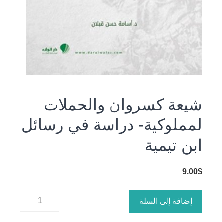
شيعة كسروان والحملات
لمملوكية- دراسة في رسائل
ابن تيمية
9.00
$
كمية شيعة
إضافة إلى السلة
كسروان
والحملات