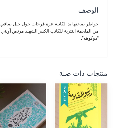
الوصف
خواطر صاغتها يد الكاتبة عزة فرحات حول جبل صافي 
من الملحمة النثرية للكاتب الكبير الشهيد مرتض آويني
“دوكوهه”.
منتجات ذات صلة
SALE