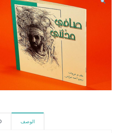
الوصف
D