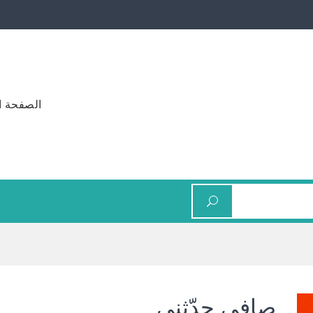
الصفحة ا
صافي حدّثني