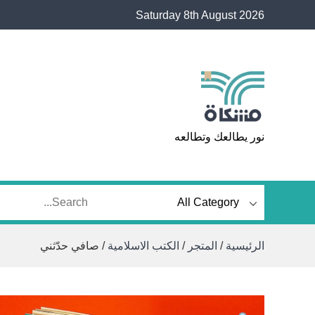
Ski
Saturday 8th August 2026
t
conten
مشكاة
نور يطالعك وتطالعه
الرئيسية
/
المتجر
/
الكتب الاسلامية
/ صافي حدّثني