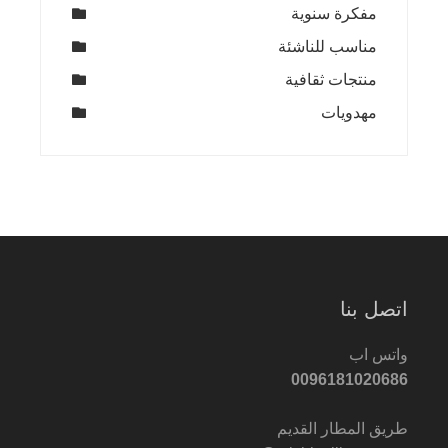
مفكرة سنوية
مناسب للناشئة
منتجات ثقافية
مهدويات
اتصل بنا
واتس اب
0096181020686
طريق المطار القديم