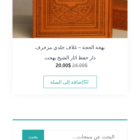
بهجة الحجة – غلاف جلدي مزخرف
دار حفظ اثار الشيخ بهجت
السعر
السعر
20.00
$
24.00
$
الأصلي
الحالي
هو:
هو:
إضافة إلى السلة
20.00$.
24.00$.
البحث
بحث