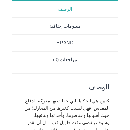
الوصف
معلومات إضافية
BRAND
مراجعات (0)
الوصف
كثيرة هي الحكايا التي حفلت بها معركة الدفاع
المقدس، فهي ليست كغيرها من المعارك؛ من
حيث أسبابها وعناصرها، وأحداثها ونتائجها،
وسوف ينقضي وقت طويل قب… ل أن نقدر
على بيان ما جرى فيها من وقائع وإنجازات،