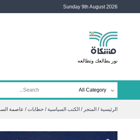
Ski
Sunday 9th August 2026
t
conten
مشكاة
نور يطالعك وتطالعه
الرئيسية
/
المتجر
/
الكتب السياسية
/
خطابات
/ عاصمة السم