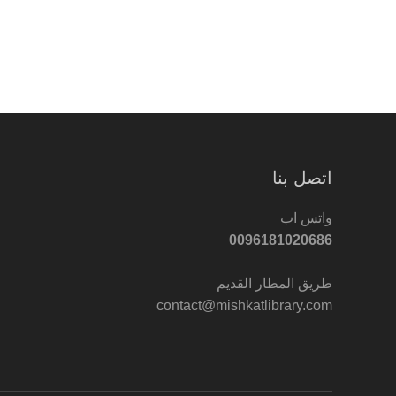
اتصل بنا
واتس اب
0096181020686
طريق المطار القديم
contact@mishkatlibrary.com