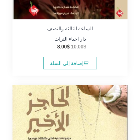
الساعة الثالثة والنصف
دار احياء التراث
السعر
السعر
8.00
$
10.00
$
الأصلي
الحالي
هو:
هو:
إضافة إلى السلة
8.00$.
10.00$.