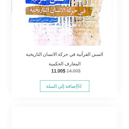
السنن القرآنية في حركة الانسان التاريخية
المعارف الحكمية
السعر
السعر
11.00
$
14.00
$
الأصلي
الحالي
هو:
هو:
إضافة إلى السلة
11.00$.
14.00$.