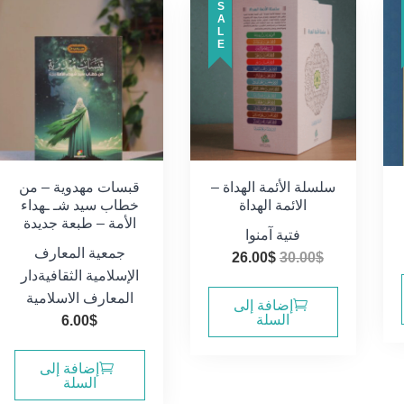
SALE
سلسلة الأئمة الهداة –
قبسات مهدوية – من
الائمة الهداة
خطاب سيد شـ ـهداء
الأمة – طبعة جديدة
فتية آمنوا
سعر
جمعية المعارف
السعر
السعر
26.00
$
30.00
$
الي
الإسلامية الثقافية
دار
الأصلي
الحالي
المعارف الاسلامية
هو:
هو:
إضافة إلى
12.0
السلة
6.00
$
26.00$.
30.00$.
إضافة إلى
السلة