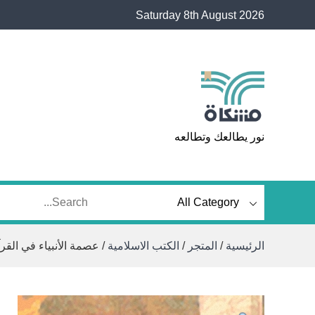
Ski
Saturday 8th August 2026
t
conten
مشكاة
نور يطالعك وتطالعه
الرئيسية
/
المتجر
/
الكتب الاسلامية
/ عصمة الأنبياء في القر