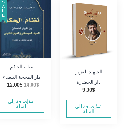
SALE
نظام الحكم
الشهيد العزيز
دار المحجة البيضاء
دار الحضارة
السعر
ال
12.00
$
14.00
$
9.00
$
الأصلي
الح
هو:
هو:
إضافة إلى
السلة
إضافة إلى
0$.
14.00$.
السلة