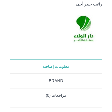
راغب حيدر أحمد
لشيعة
لبنان
1900 -
1979 م
معلومات إضافية
BRAND
مراجعات (0)