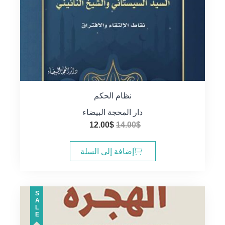
نظام الحكم
دار المحجة البيضاء
السعر
السعر
12.00
$
14.00
$
الأصلي
الحالي
هو:
هو:
إضافة إلى السلة
12.00$.
14.00$.
SALE