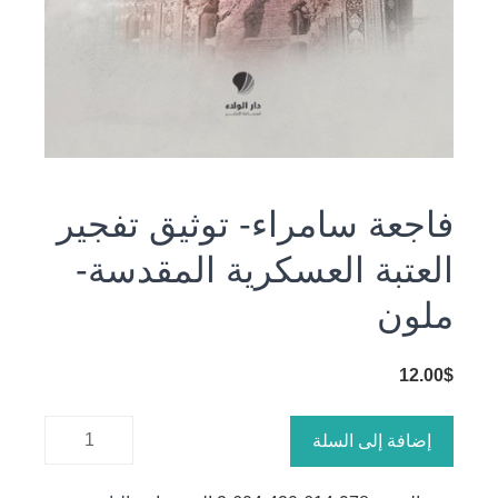
فاجعة سامراء- توثيق تفجير
العتبة العسكرية المقدسة-
ملون
12.00
$
كمية
إضافة إلى السلة
فاجعة
سامراء-