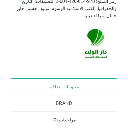
رمز المنتج:
978-614-420-604-2
التصنيفات:
التاريخ
توثيق
والجغرافيا
,
الكتب الاسلامية
الوسوم:
توثيق
,
حسين جابر
تفجير
جمال
,
مراقد دينية
العتبة
العسكرية
المقدسة-
ملون
معلومات إضافية
BRAND
مراجعات (0)