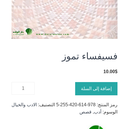
فسيفساء تموز
10.00
$
كمية
إضافة إلى السلة
فسيفساء
تموز
رمز المنتج:
978-614-420-255-5
التصنيف:
الادب والخيال
الوسوم:
أدب
,
قصص