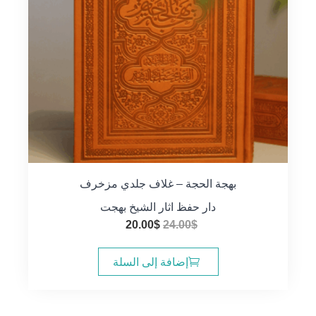
بهجة الحجة – غلاف جلدي مزخرف
دار حفظ اثار الشيخ بهجت
السعر
السعر
20.00
$
24.00
$
الأصلي
الحالي
هو:
هو:
إضافة إلى السلة
20.00$.
24.00$.