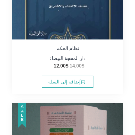
نظام الحكم
دار المحجة البيضاء
السعر
السعر
12.00
$
14.00
$
الأصلي
الحالي
هو:
هو:
إضافة إلى السلة
12.00$.
14.00$.
SALE