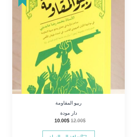
ربيو المقاومة
دار مودة
السعر
السعر
10.00
$
12.00
$
الأصلي
الحالي
هو:
هو:
إضافة إلى السلة