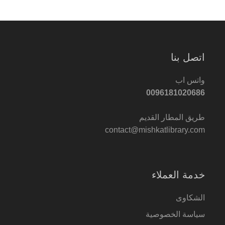
اتصل بنا
واتس اب
0096181020686
طريق المطار القديم
contact@mishkatlibrary.com
خدمة العملاء
الشكاوى
سياسة الخصوصية