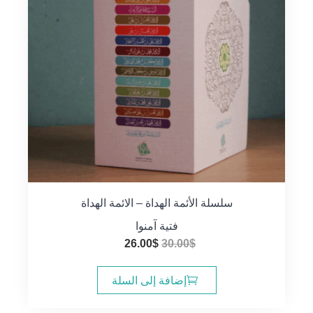
سلسلة الأئمة الهداة – الائمة الهداة
فتية آمنوا
السعر
السعر
26.00
$
30.00
$
الأصلي
الحالي
هو:
هو:
إضافة إلى السلة
26.00$.
30.00$.