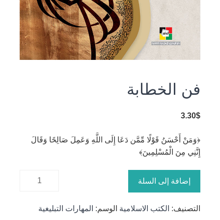
فن الخطابة
3.30
$
﴿وَمَنْ أَحْسَنُ قَوْلًا مِّمَّن دَعَا إِلَى اللَّهِ وَعَمِلَ صَالِحًا وَقَالَ
إِنَّنِي مِنَ الْمُسْلِمِينَ﴾
كمية فن
إضافة إلى السلة
الخطابة
التصنيف:
الكتب الاسلامية
الوسم:
المهارات التبليغية