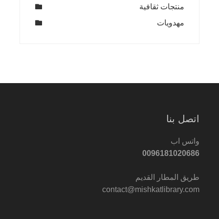
منتجات ثقافية
مهدويات
اتصل بنا
واتس اب
0096181020686
طريق المطار القديم
contact@mishkatlibrary.com