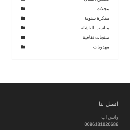
مجلات
مفكرة سنوية
مناسب للناشئة
منتجات ثقافية
مهدويات
اتصل بنا
واتس اب
0096181020686