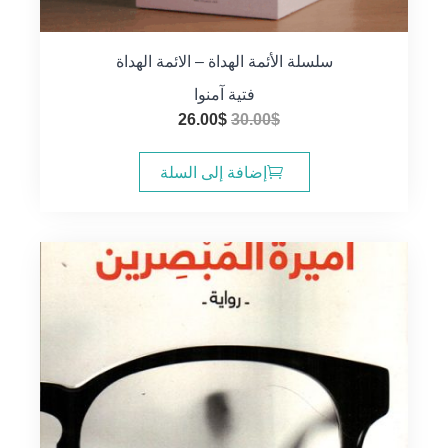
سلسلة الأئمة الهداة – الائمة الهداة
فتية آمنوا
السعر
السعر
26.00
$
30.00
$
الأصلي
الحالي
هو:
هو:
إضافة إلى السلة
26.00$.
30.00$.