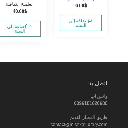
العلمية الثقافية
6.00
$
40.00
$
إضافة إلى
السلة
إضافة إلى
السلة
اتصل بنا
واتس اب
0096181020686
طريق المطار القديم
contact@mishkatlibrary.com