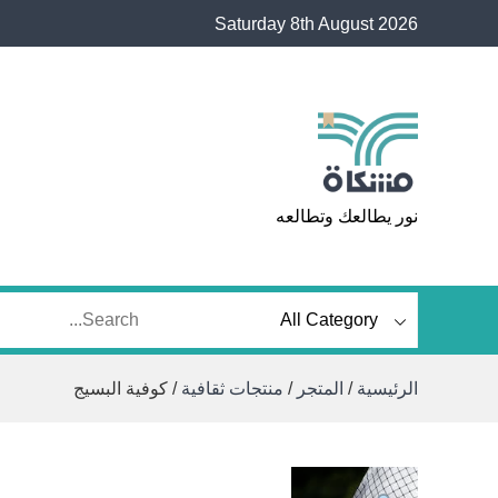
Ski
Saturday 8th August 2026
t
conten
مشكاة
نور يطالعك وتطالعه
الرئيسية
/
المتجر
/
منتجات ثقافية
/ كوفية البسيج