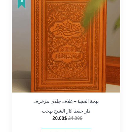
بهجة الحجة – غلاف جلدي مزخرف
دار حفظ اثار الشيخ بهجت
السعر
السعر
20.00
$
24.00
$
الأصلي
الحالي