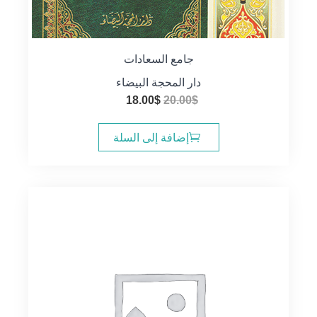
جامع السعادات
دار المحجة البيضاء
السعر
السعر
18.00
$
20.00
$
الأصلي
الحالي
هو:
هو:
إضافة إلى السلة
18.00$.
20.00$.