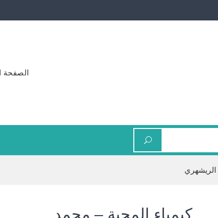
الصفحة ا
 الريشهري
كيمياء المحبة – محمد