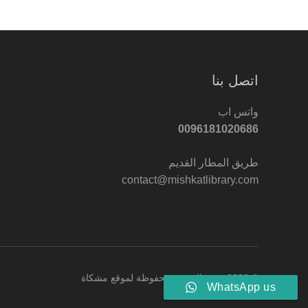
اتصل بنا
واتس اب
0096181020686
طريق المطار القديم
contact@mishkatlibrary.com
© 2022 جميع الحقوق محفوظة لموقع مشكاة
WhatsApp us