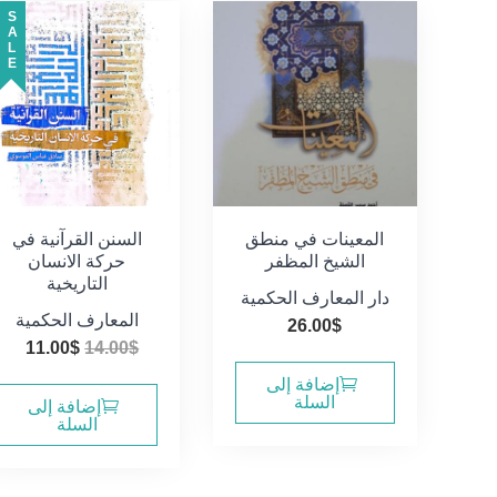
SALE
المعينات في منطق
السنن القرآنية في
الشيخ المظفر
حركة الانسان
التاريخية
دار المعارف الحكمية
المعارف الحكمية
26.00
$
السعر
ال
11.00
$
14.00
$
الأصلي
الح
إضافة إلى
السلة
هو:
هو:
إضافة إلى
السلة
0$.
14.00$.