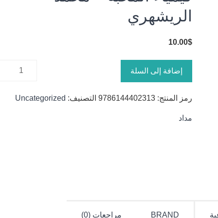
الريشهري
10.00
$
كمية
إضافة إلى السلة
كيمياء
المحبة -
رمز المنتج:
9786144402313
التصنيف:
Uncategorized
محمد
الريشهري
مداد
ية
BRAND
مراجعات (0)